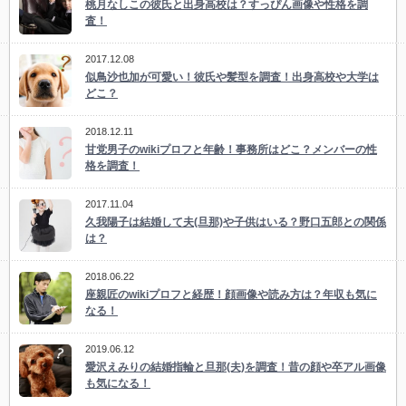
桃月なしこの彼氏と出身高校は？すっぴん画像や性格を調
査！
2017.12.08
似鳥沙也加が可愛い！彼氏や髪型を調査！出身高校や大学は
どこ？
2018.12.11
甘党男子のwikiプロフと年齢！事務所はどこ？メンバーの性
格を調査！
2017.11.04
久我陽子は結婚して夫(旦那)や子供はいる？野口五郎との関係
は？
2018.06.22
座親匠のwikiプロフと経歴！顔画像や読み方は？年収も気に
なる！
2019.06.12
愛沢えみりの結婚指輪と旦那(夫)を調査！昔の顔や卒アル画像
も気になる！