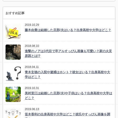
おすすめ記事
2019.10.29
藤木由貴は結婚した旦那(夫はいる？出身高校や大学はどこ？
2018.08.10
進撃のノアは3代目で卒アルすっぴん画像も可愛い？家の火災
原因とは!?
2018.04.11
青木玄徳の入院や逮捕はホント？彼女はいる？出身高校や大
学はどこ？
2019.10.31
美村里江は結婚した旦那(夫)や子供はいる？出身高校や大学は
どこ？
2019.06.13
笹木香利の出身高校や大学はどこ？彼氏やすっぴん画像を調