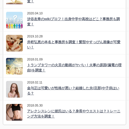
査！
2020.04.10
汐谷友希のwikiプロフ！出身中学や高校はどこ？事務所も調
査！
2019.10.28
井桁弘恵の本名と事務所を調査！髪型やすっぴん画像が可愛
い！
2018.01.09
トランプタワーの火災の動画がヤバい！火事の原因(漏電の理
由)を調査！
2018.02.11
金与正は可愛いが性格が悪い？結婚した夫(旦那)や子供はい
る？
2018.05.30
アレクシスレンに彼氏はいる？身長やウエストは？トレーニ
ング方法を調査！