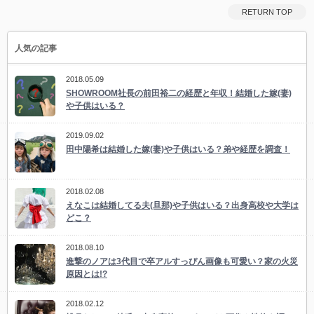
RETURN TOP
人気の記事
2018.05.09
SHOWROOM社長の前田裕二の経歴と年収！結婚した嫁(妻)
や子供はいる？
2019.09.02
田中陽希は結婚した嫁(妻)や子供はいる？弟や経歴を調査！
2018.02.08
えなこは結婚してる夫(旦那)や子供はいる？出身高校や大学は
どこ？
2018.08.10
進撃のノアは3代目で卒アルすっぴん画像も可愛い？家の火災
原因とは!?
2018.02.12