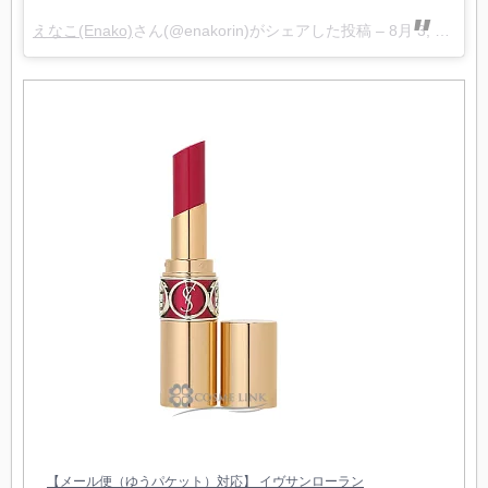
えなこ(Enako)
さん(@enakorin)がシェアした投稿 –
8月 3, 2017 at 3:14午前 PDT
【メール便（ゆうパケット）対応】 イヴサンローラン