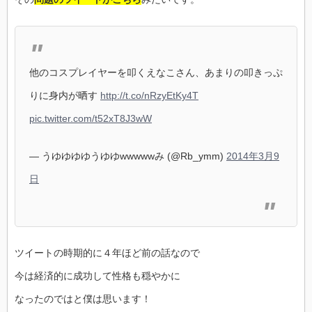
他のコスプレイヤーを叩くえなこさん、あまりの叩きっぷ
りに身内が晒す
http://t.co/nRzyEtKy4T
pic.twitter.com/t52xT8J3wW
— うゆゆゆゆうゆゆwwwwwみ (@Rb_ymm)
2014年3月9
日
ツイートの時期的に４年ほど前の話なので
今は経済的に成功して性格も穏やかに
なったのではと僕は思います！