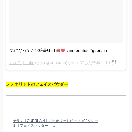
気になってた化粧品GET
#meteorites #guerlain
えなこ(Enako)
さん(@enakorin)がシェアした投稿 –
10月 8, 2017 at 5:45午前 PDT
メテオリットのフェイスパウダー
ゲラン【GUERLAIN】メテオリットビーユ #02クレー
ル【フェイスパウダー】…