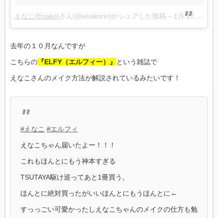
えなこ(Enako)
さん(@enakorin)がシェアした投稿 –
1月 17, 2018 at 5:39午後 PST
去年の１０月なんですが
こちらの
『ELFY（エルフィー）』
という雑誌で
えなこさんのメイク方法が解説されているみたいです！
#えなこ
#エルフィ
えなこちゃん届いたよー！！！
これもほんとにもう神本すぎる
TSUTAYA駆け巡ってあと1冊買う。
ほんとに絶対買ったがいいほんとにもうほんとに←
すっっごい可愛かったしえなこちゃんのメイクの仕方も勉