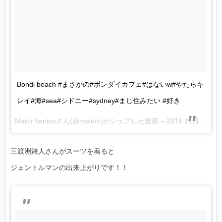
Bondi beach #まさかの#ボンダイカフェ#はないw#やたらキ
レイ#海#sea#シドニー#sydney#まじ住みたい #好き
Maito Santosさん(@maitoo)がシェアした投稿 –
2016 11月 9 9:49午後 PST
三渡洲舞人さんがスーツを着ると
ジェントルマンの出来上がりです！！