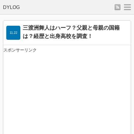
rss
m
三渡洲舞人はハーフ？父親と母親の国籍
11.22
は？経歴と出身高校を調査！
スポンサーリンク