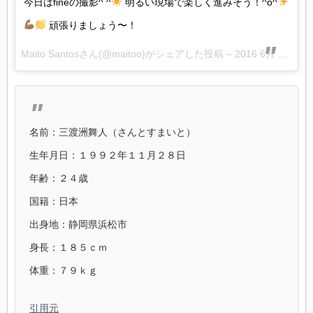
今日はfineの撮影^ ^
明るい現場で楽しく進みそう！^o^
頑張りましょう〜！
Maito Santosさん(@maitoo)がシェアした投稿 –
2016 6月 19 7:59午後 PDT
名前：三渡洲舞人（さんとすまいと）
生年月日：１９９２年１１月２８日
年齢：２４歳
国籍：日本
出身地：静岡県浜松市
身長：１８５ｃｍ
体重：７９ｋｇ
引用元