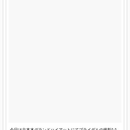
今日は六本木グランドハイアットにてブライダルの撮影^ ^