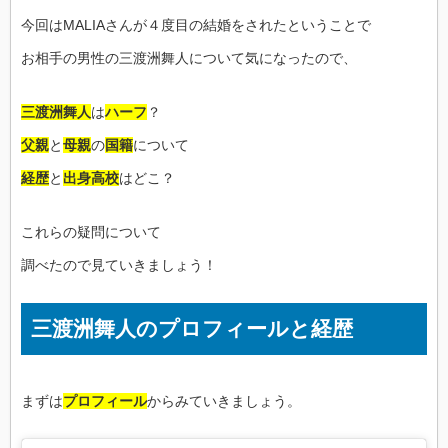
今回はMALIAさんが４度目の結婚をされたということで
お相手の男性の三渡洲舞人について気になったので、
三渡洲舞人
は
ハーフ
？
父親
と
母親
の
国籍
について
経歴
と
出身高校
はどこ？
これらの疑問について
調べたので見ていきましょう！
三渡洲舞人のプロフィールと経歴
まずは
プロフィール
からみていきましょう。