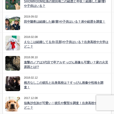
SHOWROOM社長の前田裕二の経歴と年収！結婚した嫁(妻)
や子供はいる？
2019.09.02
田中陽希は結婚した嫁(妻)や子供はいる？弟や経歴を調査！
2018.02.08
えなこは結婚してる夫(旦那)や子供はいる？出身高校や大学は
どこ？
2018.08.10
進撃のノアは3代目で卒アルすっぴん画像も可愛い？家の火災
原因とは!?
2018.02.12
桃月なしこの彼氏と出身高校は？すっぴん画像や性格を調
査！
2017.12.08
似鳥沙也加が可愛い！彼氏や髪型を調査！出身高校や大学は
どこ？