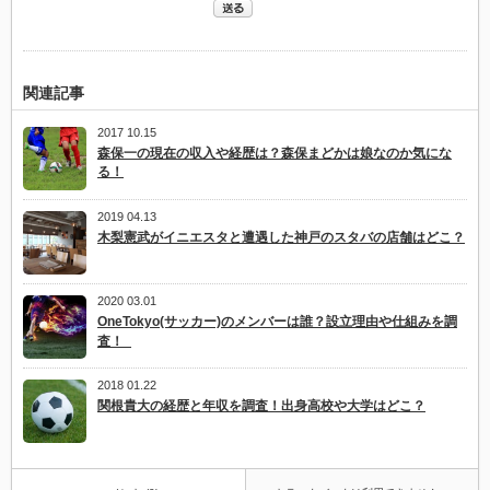
関連記事
2017 10.15
森保一の現在の収入や経歴は？森保まどかは娘なのか気にな
る！
2019 04.13
木梨憲武がイニエスタと遭遇した神戸のスタバの店舗はどこ？
2020 03.01
OneTokyo(サッカー)のメンバーは誰？設立理由や仕組みを調
査！
2018 01.22
関根貴大の経歴と年収を調査！出身高校や大学はどこ？