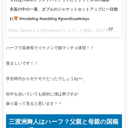
衣装の中の一着、ダブルのジャケットセットアップに一目惚
れ
#modeling #wedding #grandhyatttokyo
Maito Santosさん(@maitoo)がシェアした投稿 –
2017 6月 2 2:05午前 PDT
ハーフで高身長でイケメンで細マッチョ体型！！
羨ましいです！！
学生時代からモテモテだったでしょうね〜。
街中を歩いていても絶対に僕は男ですが
振り返って見ると思います＾＾
三渡洲舞人はハーフ？父親と母親の国籍