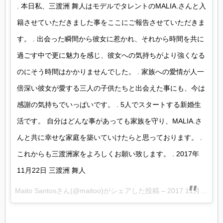
. 本日私、三渡洲 舞人はモデルでタレントのMALIA.さんと入
籍させていただきました事をここにご報告させていただきま
す。 . 出会った瞬間から彼女に惹かれ、それから時間を共に
過ごす中で更に魅力を感じ、彼女への気持ちがより強くなる
のにそう時間はかかりませんでした。 . 家族への愛情が人一
倍深い彼女が愛する三人の子供たちと出会えた事にも、今は
感謝の気持ちでいっぱいです。 . 5人でスタートする新婚生
活です。 自分はどんな事があっても家族を守り、MALIA.さ
んと共に幸せな家庭を築いていけたらと思っております。 .
これからも三渡洲家をよろしくお願い致します。 . 2017年
11月22日 三渡洲 舞人
Maito Santosさん(@maitoo)がシェアした投稿 –
2017 11月 21 11:00午後 PST