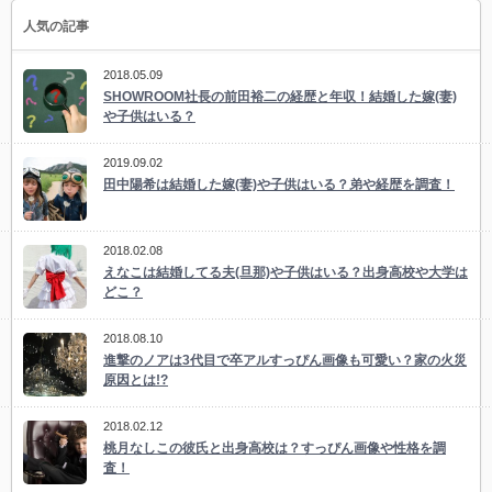
人気の記事
2018.05.09
SHOWROOM社長の前田裕二の経歴と年収！結婚した嫁(妻)
や子供はいる？
2019.09.02
田中陽希は結婚した嫁(妻)や子供はいる？弟や経歴を調査！
2018.02.08
えなこは結婚してる夫(旦那)や子供はいる？出身高校や大学は
どこ？
2018.08.10
進撃のノアは3代目で卒アルすっぴん画像も可愛い？家の火災
原因とは!?
2018.02.12
桃月なしこの彼氏と出身高校は？すっぴん画像や性格を調
査！