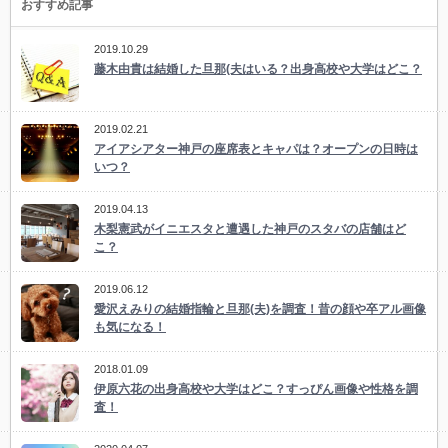
おすすめ記事
2019.10.29
藤木由貴は結婚した旦那(夫はいる？出身高校や大学はどこ？
2019.02.21
アイアシアター神戸の座席表とキャパは？オープンの日時は
いつ？
2019.04.13
木梨憲武がイニエスタと遭遇した神戸のスタバの店舗はど
こ？
2019.06.12
愛沢えみりの結婚指輪と旦那(夫)を調査！昔の顔や卒アル画像
も気になる！
2018.01.09
伊原六花の出身高校や大学はどこ？すっぴん画像や性格を調
査！