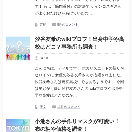
す！ 昔は『筋肉番付』の対決で ケインコスギさん
がよくおたけびをあげていたの…
芸能
8件のコメント
汐谷友希のwikiプロフ！出身中学や高
校はどこ？事務所も調査！
04.10
こんにちは、ディルです！ ポカリスエットの新ＣＭ
ヒロインに 女優の汐谷友希さんが抜擢されました。
汐谷友希さんは現役高校生でもあるようです。 今回
は笑顔が可愛い汐谷友希さんの wikiプロフや出身中
学や高校はどこなのか…
美女
11件のコメント
小池さんの手作りマスクが可愛い！
布の柄や価格を調査！