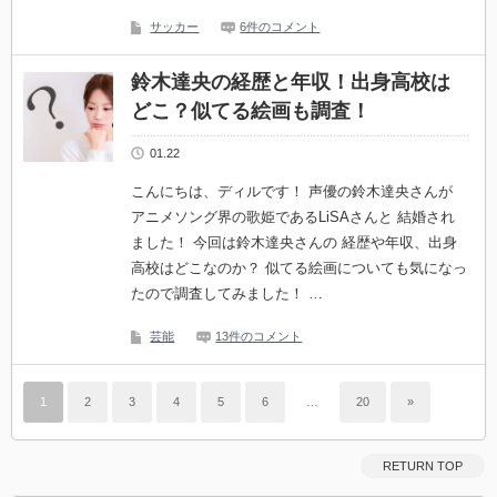
サッカー
6件のコメント
鈴木達央の経歴と年収！出身高校は
どこ？似てる絵画も調査！
01.22
こんにちは、ディルです！ 声優の鈴木達央さんが
アニメソング界の歌姫であるLiSAさんと 結婚され
ました！ 今回は鈴木達央さんの 経歴や年収、出身
高校はどこなのか？ 似てる絵画についても気になっ
たので調査してみました！ …
芸能
13件のコメント
1
2
3
4
5
6
…
20
»
RETURN TOP