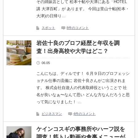
その姉妹店として 松本十帖や大津にある「HOTEL
講 大津百町」が あります。 今回は里山十帖(松本・
大津)の日帰り…
スポット
8件のコメント
岩佐十良のプロフ経歴と年収を調
査！出身高校や大学はどこ？
06.05
こんにちは、ディルです！ ６月９日のプロフェッシ
ョナル仕事の流儀に 岩佐十良さんがご出演されま
す。 株式会社自遊人の代表取締役ということで 社
名が良いなぁ〜なんて思い どんな方なんだろうと思
って気になりました！ …
ビジネスマン
4件のコメント
ケインコスギの事務所やハーフ説を
調査！筋トレ動画や食事メニューが