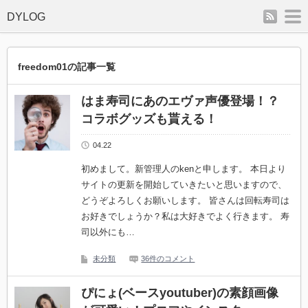
rss
m
freedom01の記事一覧
はま寿司にあのエヴァ声優登場！？
コラボグッズも貰える！
04.22
初めまして。新管理人のkenと申します。 本日より
サイトの更新を開始していきたいと思いますので、
どうぞよろしくお願いします。 皆さんは回転寿司は
お好きでしょうか？私は大好きでよく行きます。 寿
司以外にも…
未分類
36件のコメント
ぴにょ(ベースyoutuber)の素顔画像