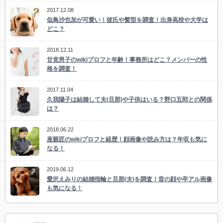
2017.12.08
似鳥沙也加が可愛い！彼氏や髪型を調査！出身高校や大学は
どこ？
2018.12.11
甘党男子のwikiプロフと年齢！事務所はどこ？メンバーの性
格を調査！
2017.11.04
久我陽子は結婚して夫(旦那)や子供はいる？野口五郎との関係
は？
2018.06.22
座親匠のwikiプロフと経歴！顔画像や読み方は？年収も気に
なる！
2019.06.12
愛沢えみりの結婚指輪と旦那(夫)を調査！昔の顔や卒アル画像
も気になる！