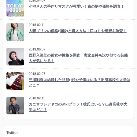
2020.04.07
小池さんの手作りマスクが可愛い！布の柄や価格を調査！
2018.02.11
人妻プリンの価格(値段)と購入方法！口コミや感想を調査！
2019.06.07
西野入流佳の彼女や性格を調査！実家金持ち説や似てる芸能
人が気になる！
2018.02.27
三澤彩奈は結婚した旦那(夫)や子供はいる？出身高校や大学は
どこ？
2018.02.13
カニササレアヤコのwikiプロフ！彼氏はいる？出身高校や大
学はどこ？
Twitter