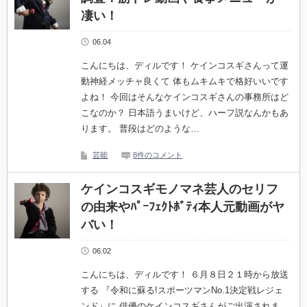
凄い！
06.04
こんにちは、ディルです！ ケインコスギさんって運
動神経メッチャ良くて 体もムキムキで格好いいです
よね！ 今回はそんなケインコスギさんの事務所はど
こなのか？ 日本語うまいけど、ハーフ説なんかもあ
ります。 普段はどのような…
芸能
8件のコメント
ケインコスギモノマネ芸人のセリフ
の由来やﾊﾟｰﾌｪｸﾄﾎﾞﾃｨ本人元動画がヤ
バい！
06.02
こんにちは、ディルです！ ６月８日２１時から放送
する 『令和に蘇る!スポーツマンNo.1決定戦レジェ
ンド』に 俳優のケインコスギさんがご出演されま