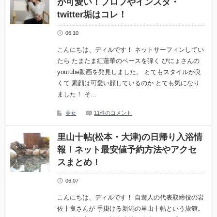
が可愛い！プロフやインスタ・
twitter垢はコレ！
06.10
こんにちは、ディルです！ ネットサーフィンしてい
たら たまたま紅蓮華のベースを弾く ぴにょさんの
youtube動画を発見しました。 とてもスタイルが良
くて 素顔は可愛い顔しているのか とても気になり
ました！ そ…
美女
11件のコメント
里山十帖(松本・大津)の日帰り入浴情
報！ネット最安値予約方法やアクセ
スまとめ！
06.07
こんにちは、ディルです！ 自遊人の代表取締役の岩
佐十良さんが 手掛ける新潟の里山十帖という旅館。