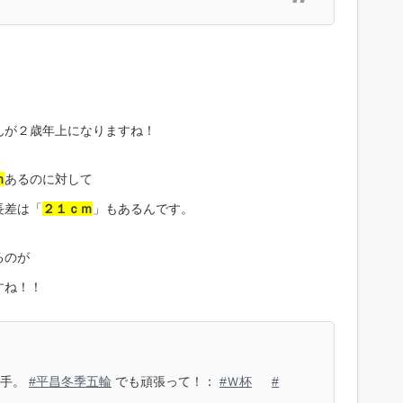
んが２歳年上になりますね！
ｍ
あるのに対して
長差は「
２１ｃｍ
」もあるんです。
るのが
すね！！
手。
#平昌冬季五輪
でも頑張って！：
#Ｗ杯
#