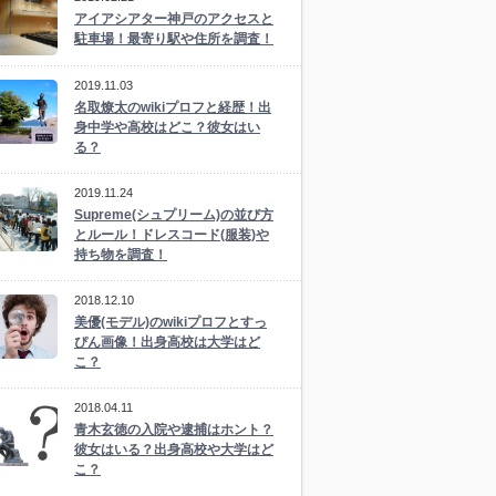
アイアシアター神戸のアクセスと
駐車場！最寄り駅や住所を調査！
2019.11.03
名取燎太のwikiプロフと経歴！出
身中学や高校はどこ？彼女はい
る？
2019.11.24
Supreme(シュプリーム)の並び方
とルール！ドレスコード(服装)や
持ち物を調査！
2018.12.10
美優(モデル)のwikiプロフとすっ
ぴん画像！出身高校は大学はど
こ？
2018.04.11
青木玄徳の入院や逮捕はホント？
彼女はいる？出身高校や大学はど
こ？