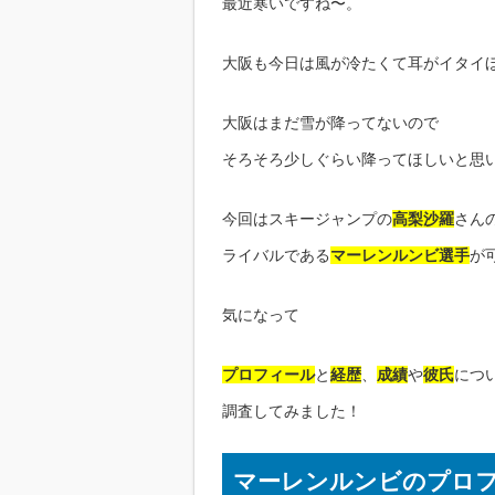
最近寒いですね〜。
大阪も今日は風が冷たくて耳がイタイ
大阪はまだ雪が降ってないので
そろそろ少しぐらい降ってほしいと思
今回はスキージャンプの
高梨沙羅
さん
ライバルである
マーレンルンビ選手
が
気になって
プロフィール
と
経歴
、
成績
や
彼氏
につ
調査してみました！
マーレンルンビのプロ