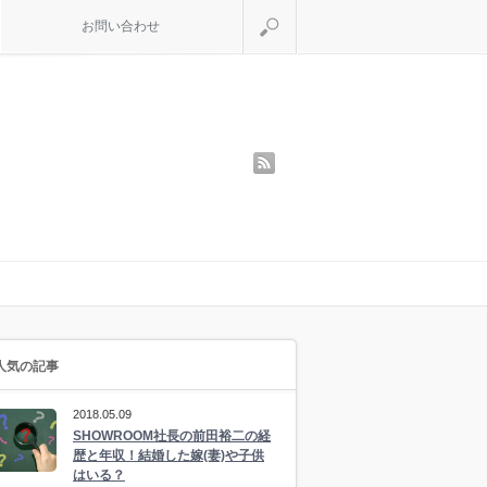
検索
お問い合わせ
rss
人気の記事
2018.05.09
SHOWROOM社長の前田裕二の経
歴と年収！結婚した嫁(妻)や子供
はいる？