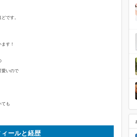
ほどです。
います！
の
可愛いので
いても
フィールと経歴