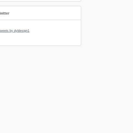
witter
weets by dyldesign1