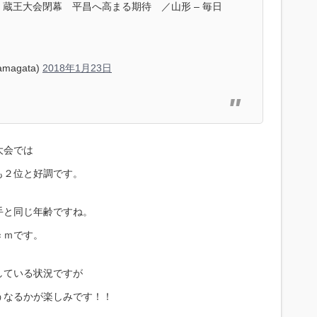
王大会閉幕 平昌へ高まる期待 ／山形 – 毎日
magata)
2018年1月23日
大会では
も２位と好調です。
手と同じ年齢ですね。
ｃｍです。
している状況ですが
うなるかが楽しみです！！