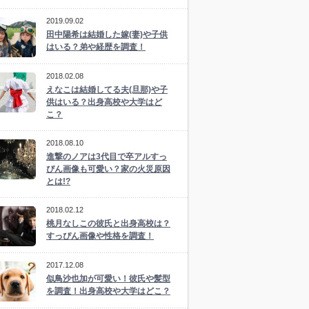
2019.09.02
田中陽希は結婚した嫁(妻)や子供
はいる？弟や経歴を調査！
2018.02.08
えなこは結婚してる夫(旦那)や子
供はいる？出身高校や大学はど
こ？
2018.08.10
進撃のノアは3代目で卒アルすっ
ぴん画像も可愛い？家の火災原因
とは!?
2018.02.12
桃月なしこの彼氏と出身高校は？
すっぴん画像や性格を調査！
2017.12.08
似鳥沙也加が可愛い！彼氏や髪型
を調査！出身高校や大学はどこ？