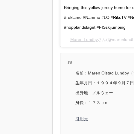
Bringing this yellow jersey home for
#reklame #Nammo #LO #RiksTV #No
#hopplandslaget #FISskijumping
Maren Lundby
さん(@marenlun
名前：Maren Olstad Lu
生年月日：１９９４年９月７日
出身地：ノルウェー
身長：１７３ｃｍ
引用元