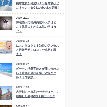
橋本佳歩が可愛い！出身高校はど
こ？インスタやfacebookを調査！
2019.11.01
海蔵亮太の出身高校や大学はど
こ？韓国人やオネエ説の噂はガ
セ？
2018.01.23
におい展２０１８池袋のアクセス
と混雑予想！口コミや感想を調
査！
2019.04.22
ピーチの搭乗手続きが間に合わな
い！時間の遅れを防ぐ対策まと
め！【体験談】
2019.10.09
吉野彰の出身高校や大学はどこ？
結婚した妻(嫁)や子供はいる？
2019.02.21