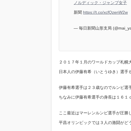
ノルディック・ジャンプ女子
蔵
新聞
https://t.co/xcfQzenW2w
— 毎日新聞山形支局 (@mai_ya
２０１７年１月のワールドカップ札幌
日本人の伊藤有希（いとうゆき）選手
伊藤有希選手は２３歳なのでルンビ選
ちなみに伊藤有希選手の身長は１６１
ここ最近はマーレンルンビ選手が圧勝
平昌オリンピックでは３人の激闘がど