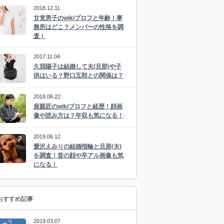
2018.12.11
甘党男子のwikiプロフと年齢！事
務所はどこ？メンバーの性格を調
査！
2017.11.04
久我陽子は結婚して夫(旦那)や子
供はいる？野口五郎との関係は？
2018.06.22
座親匠のwikiプロフと経歴！顔画
像や読み方は？年収も気になる！
2019.06.12
愛沢えみりの結婚指輪と旦那(夫)
を調査！昔の顔や卒アル画像も気
になる！
おすすめ記事
2019.03.07