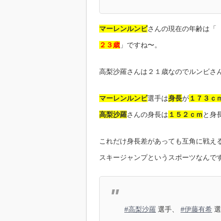
マーレンルンビ
さんの現在の年齢は「
２３歳
」ですね〜。
高梨沙羅さんは２１歳なのでルンビさ
マーレンルンビ
選手は
身長
が
１７３ｃ
高梨沙羅
さんの身長は
１５２ｃｍ
と身
これだけ身長差があっても互角に戦え
スキージャンプというスポーツなんで
#高梨沙羅
選手、
#伊藤有希
選