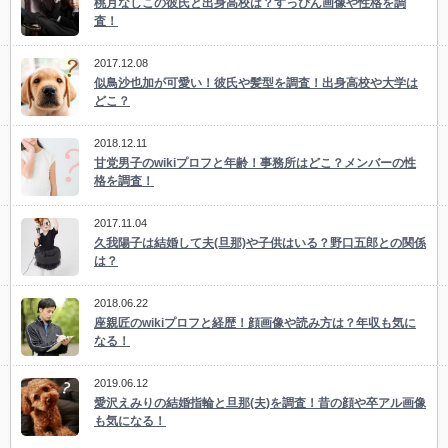
桃月なしこの彼氏と出身高校は？すっぴん画像や性格を調
査！
2017.12.08
似鳥沙也加が可愛い！彼氏や髪型を調査！出身高校や大学は
どこ？
2018.12.11
甘党男子のwikiプロフと年齢！事務所はどこ？メンバーの性
格を調査！
2017.11.04
久我陽子は結婚して夫(旦那)や子供はいる？野口五郎との関係
は？
2018.06.22
座親匠のwikiプロフと経歴！顔画像や読み方は？年収も気に
なる！
2019.06.12
愛沢えみりの結婚指輪と旦那(夫)を調査！昔の顔や卒アル画像
も気になる！