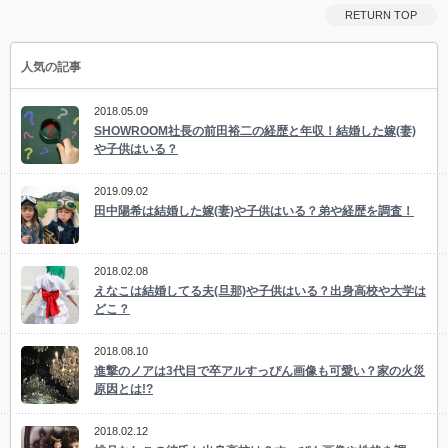
RETURN TOP
人気の記事
2018.05.09
SHOWROOM社長の前田裕二の経歴と年収！結婚した嫁(妻)
や子供はいる？
2019.09.02
田中陽希は結婚した嫁(妻)や子供はいる？弟や経歴を調査！
2018.02.08
えなこは結婚してる夫(旦那)や子供はいる？出身高校や大学は
どこ？
2018.08.10
進撃のノアは3代目で卒アルすっぴん画像も可愛い？家の火災
原因とは!?
2018.02.12