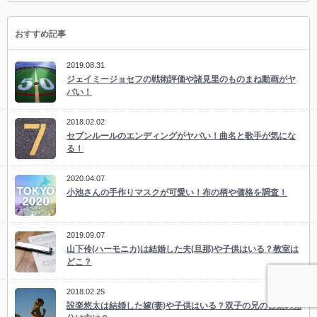
おすすめ記事
2019.08.31
ジェイミージョセフの戦術評価や諸見里のものまね動画がヤ
バい！
2018.02.02
セブンルールのエンディングがヤバい！曲名と歌手が気にな
る！
2020.04.07
小池さんの手作りマスクが可愛い！布の柄や価格を調査！
2019.09.07
山下伶(ハーモニカ)は結婚した夫(旦那)や子供はいる？教室は
どこ？
2018.02.25
設楽悠太は結婚した嫁(妻)や子供はいる？双子の兄の啓太の見