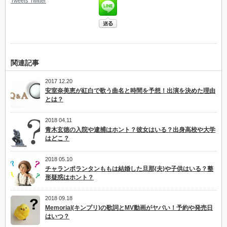
Tweets
Twitter
関連記事
2017 12.20
安室奈美恵が紅白で歌う曲名と時間を予想！出演を決めた理由
とは？
2018 04.11
青木玄徳の入院や逮捕はホント？彼女はいる？出身高校や大学
はどこ？
2018 05.10
チャランポランタンももは結婚した旦那(夫)や子供はいる？整
形疑惑はホント？
2018 09.18
Memorial(キンプリ)の歌詞とMV動画がヤバい！予約や発売日
はいつ？