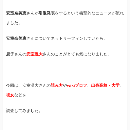
安室奈美恵
さんが
引退発表
をするという衝撃的なニュースが流れ
ました。
安室奈美恵
さんについてネットサーフィンしていたら、
息子
さんの
安室温大
さんのことがとても気になりました。
今回は、安室温大さんの
読み方
や
wikiプロフ
、
出身高校・大学
、
彼女
などを
調査してみました。