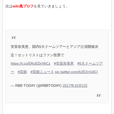
次は
wiki風プロフ
を見ていきましょう。
安室奈美恵、国内5大ドームツアーとアジア公演開催決
定！セットリストはファン投票で
https://t.co/ERuEDvVkCz
#安室奈美恵
#5大ドームツア
ー
#芸能
#芸能ニュース
pic.twitter.com/b2E2rrU4Cj
— RBB TODAY (@RBBTODAY)
2017年10月2日