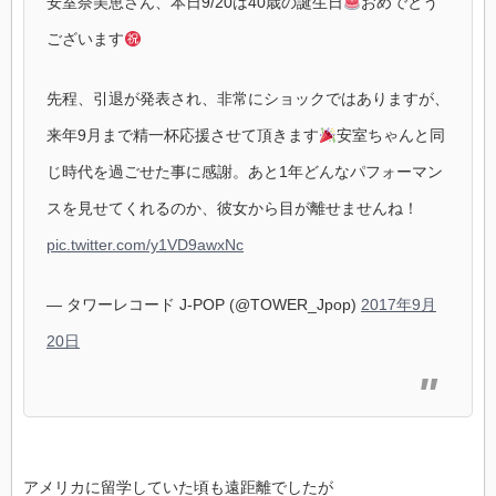
安室奈美恵さん、本日9/20は40歳の誕生日
おめでとう
ございます
先程、引退が発表され、非常にショックではありますが、
来年9月まで精一杯応援させて頂きます
安室ちゃんと同
じ時代を過ごせた事に感謝。あと1年どんなパフォーマン
スを見せてくれるのか、彼女から目が離せませんね！
pic.twitter.com/y1VD9awxNc
— タワーレコード J-POP (@TOWER_Jpop)
2017年9月
20日
アメリカに留学していた頃も遠距離でしたが