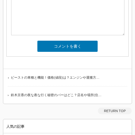
ビーストの車種と機能！価格(値段)は？エンジンや運搬方…
鈴木京香の夜な夜な行く秘密のバーはどこ？店名や場所(住…
RETURN TOP
人気の記事