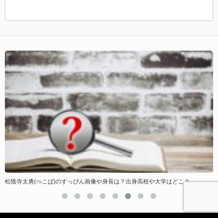
松陰寺太勇(ぺこぱ)のすっぴん画像や身長は？出身高校や大学はどこ？