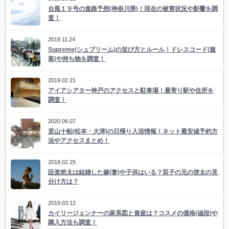
台風１９号の進路予想(神奈川県)！現在の被害状況や影響を調
査！
2019.11.24
Supreme(シュプリーム)の並び方とルール！ドレスコード(服
装)や持ち物を調査！
2019.02.21
アイアシアター神戸のアクセスと駐車場！最寄り駅や住所を
調査！
2020.06.07
里山十帖(松本・大津)の日帰り入浴情報！ネット最安値予約方
法やアクセスまとめ！
2018.02.25
設楽悠太は結婚した嫁(妻)や子供はいる？双子の兄の啓太の見
分け方は？
2019.03.12
カイリージェンナーの家系図と資産は？コスメの価格(値段)や
購入方法も調査！