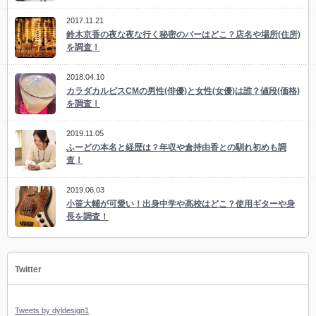
2017.11.21
鈴木京香の夜な夜な行く秘密のバーはどこ？店名や場所(住所)
を調査！
2018.04.10
カラダカルピスCMの男性(俳優)と女性(女優)は誰？値段(価格)
を調査！
2019.11.05
ふーどの本名と経歴は？年収や倉持由香との馴れ初めも調
査！
2019.06.03
小笹大輔が可愛い！出身中学や高校はどこ？使用ギターや身
長を調査！
Twitter
Tweets by dyldesign1