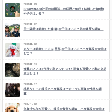
2018.05.09
SHOWROOM社長の前田裕二の経歴と年収！結婚した嫁(妻)
や子供はいる？
2019.09.02
田中陽希は結婚した嫁(妻)や子供はいる？弟や経歴を調査！
2018.02.08
えなこは結婚してる夫(旦那)や子供はいる？出身高校や大学は
どこ？
2018.08.10
進撃のノアは3代目で卒アルすっぴん画像も可愛い？家の火災
原因とは!?
2018.02.12
桃月なしこの彼氏と出身高校は？すっぴん画像や性格を調
査！
2017.12.08
似鳥沙也加が可愛い！彼氏や髪型を調査！出身高校や大学は