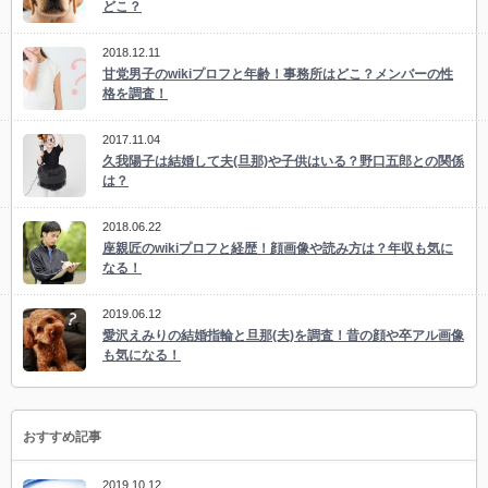
どこ？
2018.12.11
甘党男子のwikiプロフと年齢！事務所はどこ？メンバーの性
格を調査！
2017.11.04
久我陽子は結婚して夫(旦那)や子供はいる？野口五郎との関係
は？
2018.06.22
座親匠のwikiプロフと経歴！顔画像や読み方は？年収も気に
なる！
2019.06.12
愛沢えみりの結婚指輪と旦那(夫)を調査！昔の顔や卒アル画像
も気になる！
おすすめ記事
2019.10.12