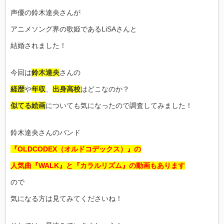
声優の鈴木達央さんが
アニメソング界の歌姫であるLiSAさんと
結婚されました！
今回は
鈴木達央
さんの
経歴
や
年収
、
出身高校
はどこなのか？
似てる絵画
についても気になったので調査してみました！
鈴木達央さんのバンド
『OLDCODEX（オルドコデックス）』の
人気曲『WALK』と『カラルリズム』の動画もあります
ので
気になる方は見てみてくださいね！