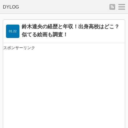
rss
m
鈴木達央の経歴と年収！出身高校はどこ？
01.22
似てる絵画も調査！
スポンサーリンク