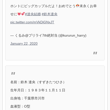
ホントにビッグカップルだよ！おめでとう
末永くお幸
せに
#達央結婚
#鈴木達央
pic.twitter.com/mVkDiGNxJT
— くるみ@プリライ7th絶対当 (@kururun_harry)
January 22, 2020
名前：鈴木 達央（すずきたつひさ）
生年月日：１９８３年１１月１１日
出身地：千葉県市川市
血液型：O型