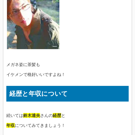
メガネ姿に茶髪も
イケメンで格好いいですよね！
経歴と年収について
続いては
鈴木達央
さんの
経歴
と
年収
についてみてきましょう！