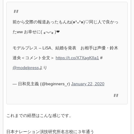
前から交際の報道あったもんね(๑❛ᴗ❛๑)♡同じ人で良かっ
たww お幸せに( ⁎ᵕᴗᵕ⁎ )❤︎
モデルプレス – LiSA、結婚を発表 お相手は声優・鈴木
達央＜コメント全文＞
https://t.co/X7XagKIIa1
#
@modelpress
より
— 日和見主義 (@beginners_r)
January 22, 2020
これまでの経歴はこんな感じです。
日本ナレーション演技研究所名古校に３年通う