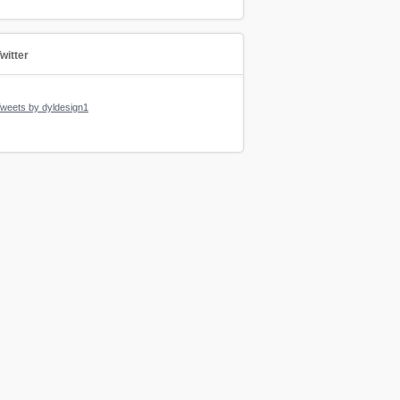
witter
weets by dyldesign1