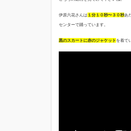
伊原六花さんは
１分１０秒〜３０秒
あ
センターで踊っています。
黒のスカートに赤のジャケット
を着て