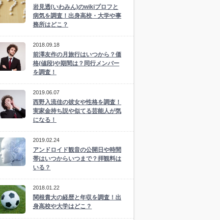
岩見透(いわみん)のwikiプロフと
病気を調査！出身高校・大学や事
務所はどこ？
2018.09.18
前澤友作の月旅行はいつから？価
格(値段)や期間は？同行メンバー
を調査！
2019.06.07
西野入流佳の彼女や性格を調査！
実家金持ち説や似てる芸能人が気
になる！
2019.02.24
アンドロイド観音の公開日や時間
帯はいつからいつまで？拝観料は
いる？
2018.01.22
関根貴大の経歴と年収を調査！出
身高校や大学はどこ？