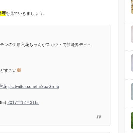
経歴
を見ていきましょう。
テンの伊原六花ちゃんがスカウトで芸能界デビュ
どすごい
六花
pic.twitter.com/Inr9uaGrmb
785)
2017年12月31日