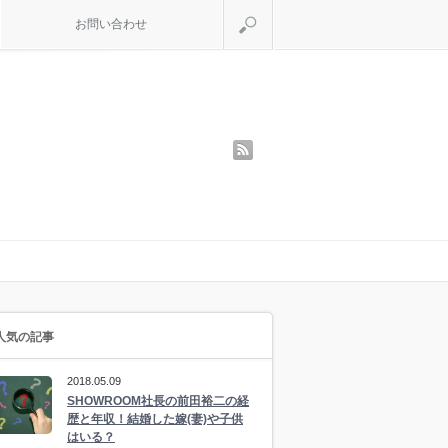
検索
お問い合わせ
rss
人気の記事
2018.05.09
SHOWROOM社長の前田裕二の経
歴と年収！結婚した嫁(妻)や子供
はいる？