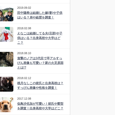
2019.09.02
田中陽希は結婚した嫁(妻)や子供
はいる？弟や経歴を調査！
2018.02.08
えなこは結婚してる夫(旦那)や子
供はいる？出身高校や大学はど
こ？
2018.08.10
進撃のノアは3代目で卒アルすっ
ぴん画像も可愛い？家の火災原因
とは!?
2018.02.12
桃月なしこの彼氏と出身高校は？
すっぴん画像や性格を調査！
2017.12.08
似鳥沙也加が可愛い！彼氏や髪型
を調査！出身高校や大学はどこ？