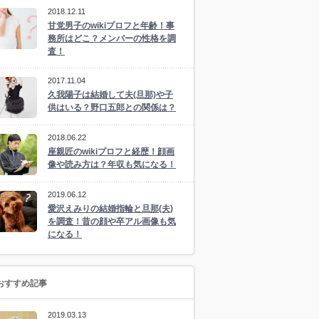
2018.12.11
甘党男子のwikiプロフと年齢！事
務所はどこ？メンバーの性格を調
査！
2017.11.04
久我陽子は結婚して夫(旦那)や子
供はいる？野口五郎との関係は？
2018.06.22
座親匠のwikiプロフと経歴！顔画
像や読み方は？年収も気になる！
2019.06.12
愛沢えみりの結婚指輪と旦那(夫)
を調査！昔の顔や卒アル画像も気
になる！
おすすめ記事
2019.03.13