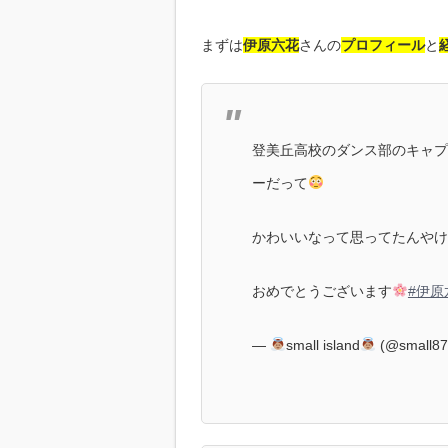
まずは
伊原六花
さんの
プロフィール
と
登美丘高校のダンス部のキャプ
ーだって
かわいいなって思ってたんやけ
おめでとうございます
#伊原
—
small island
(@small8