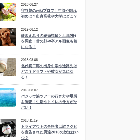
2018.06.27
守谷慧のwikiプロフ！年収や馴れ
初めは？出身高校や大学はどこ？
2019.06.12
愛沢えみりの結婚指輪と旦那(夫)
を調査！昔の顔や卒アル画像も気
になる！
2018.08.08
北代真二郎の出身中学や進路先は
どこ？ドラフトや彼女が気にな
る！
2018.08.07
バジャウ族ツアーの行き方や場所
を調査！生活やトイレの仕方がヤ
バい！
2018.11.19
トライアウトの合格者は誰？クビ
を宣告された男達2018の放送はい
つ？