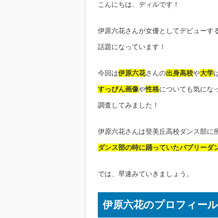
こんにちは、ディルです！
伊原六花さんが女優としてデビューす
話題になっています！
今回は
伊原六花
さんの
出身高校
や
大学
すっぴん画像
や
性格
についても気にな
調査してみました！
伊原六花さんは登美丘高校ダンス部に
ダンス部の時に踊っていたバブリーダ
では、早速みていきましょう。
伊原六花のプロフィール