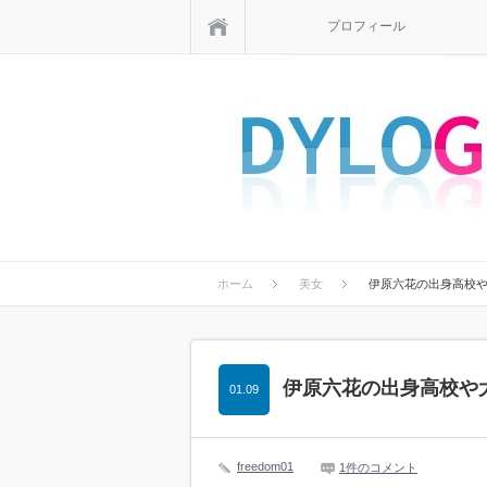
ホーム
プロフィール
ホーム
美女
伊原六花の出身高校
伊原六花の出身高校や
01.09
freedom01
1件のコメント