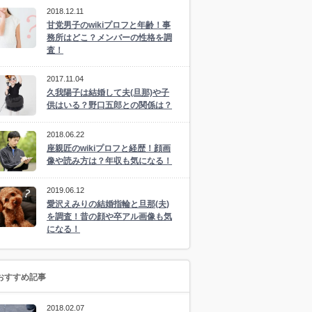
2018.12.11
甘党男子のwikiプロフと年齢！事
務所はどこ？メンバーの性格を調
査！
2017.11.04
久我陽子は結婚して夫(旦那)や子
供はいる？野口五郎との関係は？
2018.06.22
座親匠のwikiプロフと経歴！顔画
像や読み方は？年収も気になる！
2019.06.12
愛沢えみりの結婚指輪と旦那(夫)
を調査！昔の顔や卒アル画像も気
になる！
おすすめ記事
2018.02.07