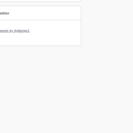
witter
weets by dyldesign1