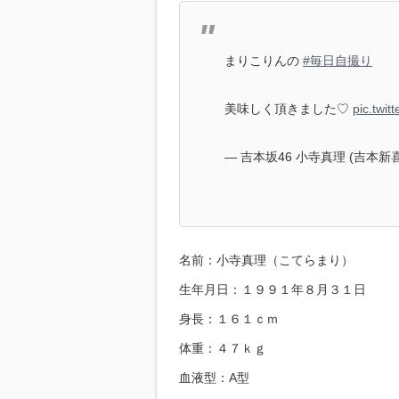
まりこりんの
#毎日自撮り
美味しく頂きました♡
pic.twi
— 吉本坂46 小寺真理 (吉本新喜劇)
名前：小寺真理（こてらまり）
生年月日：１９９１年８月３１日
身長：１６１ｃｍ
体重：４７ｋｇ
血液型：A型