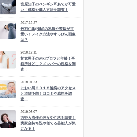
宮原知子のペンギン耳あてが可愛
い！価格や購入方法を調査！
2017.12.27
丹羽仁希(Niki)の私服や髪型が可
愛い！メイク方法やすっぴん画像
は？
2018.12.11
甘党男子のwikiプロフと年齢！事
務所はどこ？メンバーの性格を調
査！
2018.01.23
におい展２０１８池袋のアクセス
と混雑予想！口コミや感想を調
査！
2019.06.07
西野入流佳の彼女や性格を調査！
実家金持ち説や似てる芸能人が気
になる！