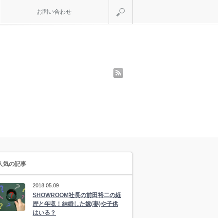
検索
お問い合わせ
rss
人気の記事
2018.05.09
SHOWROOM社長の前田裕二の経
歴と年収！結婚した嫁(妻)や子供
はいる？