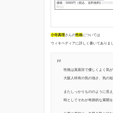
価格：5680円（税込、送料無料)
(2018/9
時点)
小寺真理
さんの
性格
については
ウィキペディアに詳しく書いてありま
性格は真面目で優しくよく気が
大阪人特有の気の強さ、気の短
またしっかりもののように見え
時としてそれが奇跡的な展開を