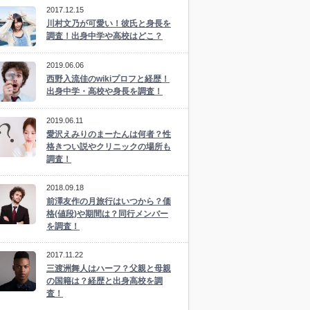
2017.12.15
川村文乃が可愛い！彼氏と身長を
調査！出身中学や高校はどこ？
2019.06.06
西野入流佳のwikiプロフと経歴！
出身中学・高校や身長を調査！
2019.06.11
愛沢えみりのまーたんは何者？性
格きつい説やクリニックの場所も
調査！
2018.09.18
前澤友作の月旅行はいつから？価
格(値段)や期間は？同行メンバー
を調査！
2017.11.22
三渡洲舞人はハーフ？父親と母親
の国籍は？経歴と出身高校を調
査！