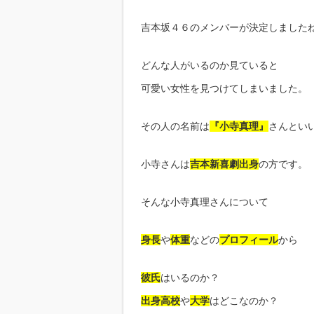
吉本坂４６のメンバーが決定しました
どんな人がいるのか見ていると
可愛い女性を見つけてしまいました。
その人の名前は
『小寺真理』
さんとい
小寺さんは
吉本新喜劇出身
の方です。
そんな小寺真理さんについて
身長
や
体重
などの
プロフィール
から
彼氏
はいるのか？
出身高校
や
大学
はどこなのか？