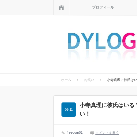
ホーム
プロフィール
ホーム
お笑い
小寺真理に彼氏は
小寺真理に彼氏はいる
09.11
い！
freedom01
コメントを書く