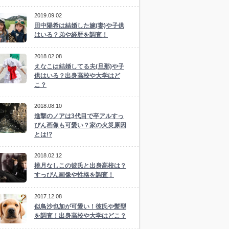
2019.09.02
田中陽希は結婚した嫁(妻)や子供
はいる？弟や経歴を調査！
2018.02.08
えなこは結婚してる夫(旦那)や子
供はいる？出身高校や大学はど
こ？
2018.08.10
進撃のノアは3代目で卒アルすっ
ぴん画像も可愛い？家の火災原因
とは!?
2018.02.12
桃月なしこの彼氏と出身高校は？
すっぴん画像や性格を調査！
2017.12.08
似鳥沙也加が可愛い！彼氏や髪型
を調査！出身高校や大学はどこ？