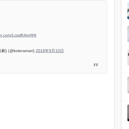
tter.com/LcpdK4mHHt
 (@koteramari)
2018年9月10日