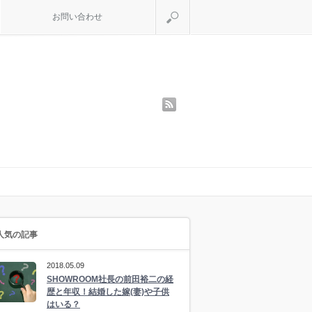
検索
お問い合わせ
rss
人気の記事
2018.05.09
SHOWROOM社長の前田裕二の経
歴と年収！結婚した嫁(妻)や子供
はいる？