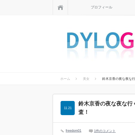
ホーム
プロフィール
ホーム
美女
鈴木京香の夜な夜な行
鈴木京香の夜な夜な行
11.21
査！
freedom01
1件のコメント