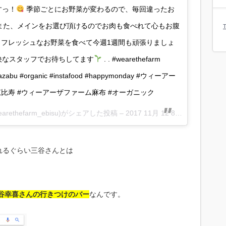
すっ！
季節ごとにお野菜が変わるので、毎回違ったお
 また、メインをお選び頂けるのでお肉も食べれて心もお腹
T
. フレッシュなお野菜を食べて今週1週間も頑張りましょ
快なスタッフでお待ちしてます
. . #wearethefarm
rmazabu #organic #instafood #happymonday #ウィーアー
比寿 #ウィーアーザファーム麻布 #オーガニック
earethefarm_ebisu)がシェアした投稿 –
2017 11月 12 8:39午後 PST
れるぐらい三谷さんとは
もと三谷幸喜さんの行きつけのバー
なんです。