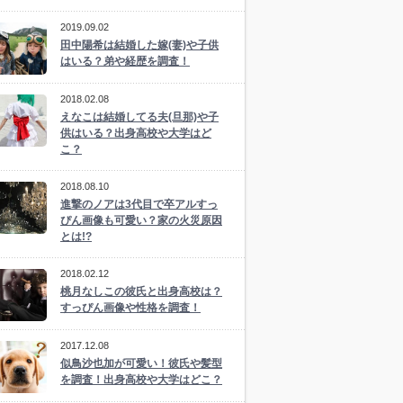
2019.09.02
田中陽希は結婚した嫁(妻)や子供
はいる？弟や経歴を調査！
2018.02.08
えなこは結婚してる夫(旦那)や子
供はいる？出身高校や大学はど
こ？
2018.08.10
進撃のノアは3代目で卒アルすっ
ぴん画像も可愛い？家の火災原因
とは!?
2018.02.12
桃月なしこの彼氏と出身高校は？
すっぴん画像や性格を調査！
2017.12.08
似鳥沙也加が可愛い！彼氏や髪型
を調査！出身高校や大学はどこ？