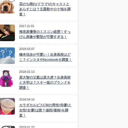
花のち晴れ(ドラマ)のキャストと
あらすじは？主題歌やロケ地を調
査！
2017.11.01
海老原優香のミスコン経歴！すっ
ぴん画像や髪型が可愛すぎる！
2019.03.07
橋本佳歩が可愛い！出身高校はど
こ？インスタやfacebookを調査！
2018.02.13
原大智の父親は原大虎？出身高校
と大学は？スキー板のブランドを
調査！
2018.04.10
カラダカルピスCMの男性(俳優)と
女性(女優)は誰？値段(価格)を調
査！
2019.01.22