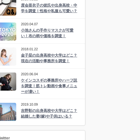
度会亜衣子の彼氏や出身高校・中
学を調査！性格や私服も可愛い？
2020.04.07
小池さんの手作りマスクが可愛
い！布の柄や価格を調査！
2018.01.22
金子栞の出身高校や大学はどこ？
現在の活動や事務所を調査！
2020.06.04
ケインコスギの事務所やハーフ説
を調査！筋トレ動画や食事メニュ
ーが凄い！
2019.10.09
吉野彰の出身高校や大学はどこ？
結婚した妻(嫁)や子供はいる？
witter