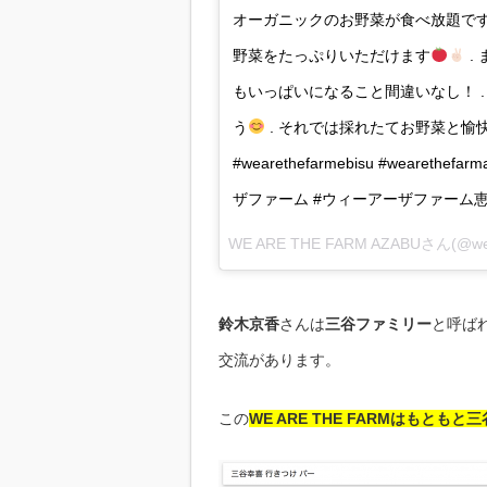
オーガニックのお野菜が食べ放題で
野菜をたっぷりいただけます
.
もいっぱいになること間違いなし！ 
う
. それでは採れたてお野菜と愉
#wearethefarmebisu #wearethefa
ザファーム #ウィーアーザファーム恵
WE ARE THE FARM AZABUさん(@w
鈴木京香
さんは
三谷ファミリー
と呼ば
交流があります。
この
WE ARE THE FARMはもと