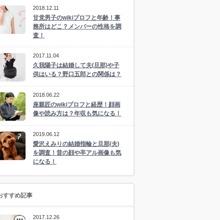
2018.12.11
甘党男子のwikiプロフと年齢！事
務所はどこ？メンバーの性格を調
査！
2017.11.04
久我陽子は結婚して夫(旦那)や子
供はいる？野口五郎との関係は？
2018.06.22
座親匠のwikiプロフと経歴！顔画
像や読み方は？年収も気になる！
2019.06.12
愛沢えみりの結婚指輪と旦那(夫)
を調査！昔の顔や卒アル画像も気
になる！
おすすめ記事
2017.12.26