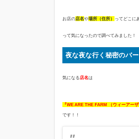
お店の
店名
や
場所（住所）
ってどこに
って気になったので調べてみました！
夜な夜な行く秘密のバー
気になる
店名
は
『WE ARE THE FARM （ウィーア
です！！