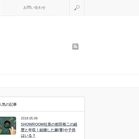
検索
お問い合わせ
rss
人気の記事
2018.05.09
SHOWROOM社長の前田裕二の経
歴と年収！結婚した嫁(妻)や子供
はいる？