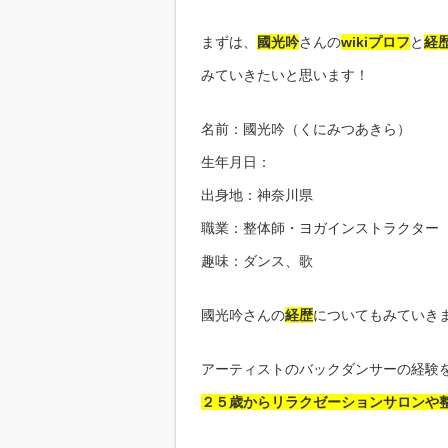
まずは、
國光吟
さんの
wikiプロフ
と
経
みていきたいと思います！
名前：國光吟（くにみつあきら）
生年月日：
出身地：神奈川県
職業：整体師・ヨガインストラクター
趣味：ダンス、歌
國光吟さんの
経歴
についてもみていき
アーティストのバックダンサーの経験
２５歳からリラクゼーションサロンや