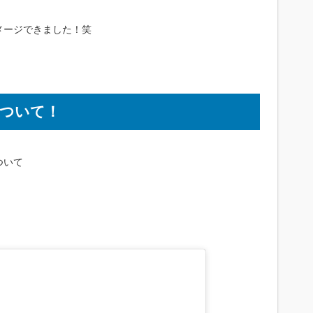
メージできました！笑
ついて！
ついて
。