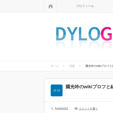
ホーム
プロフィール
ホーム
芸能
國光吟のwikiプロ
國光吟のwikiプロフ
12.12
freedom01
コメントを書く