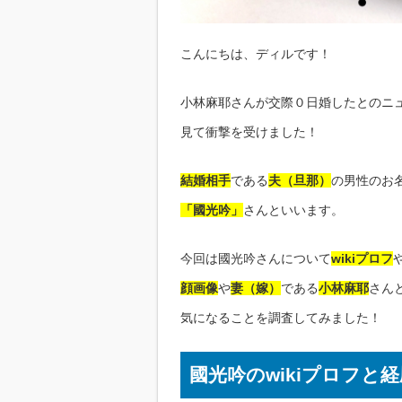
こんにちは、ディルです！
小林麻耶さんが交際０日婚したとのニ
見て衝撃を受けました！
結婚相手
である
夫（旦那）
の男性のお
「國光吟」
さんといいます。
今回は國光吟さんについて
wikiプロフ
顔画像
や
妻（嫁）
である
小林麻耶
さん
気になることを調査してみました！
國光吟のwikiプロフと