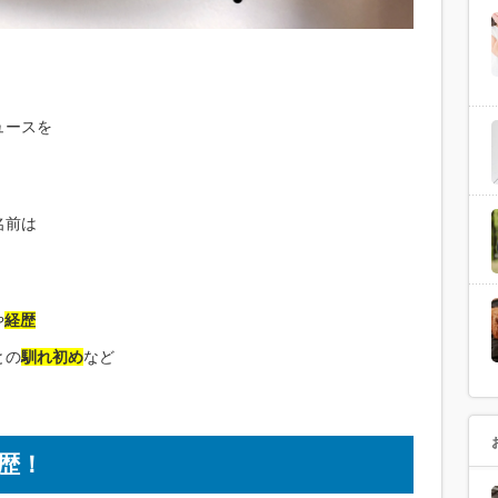
ュースを
名前は
や
経歴
との
馴れ初め
など
経歴！