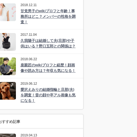
2018.12.11
甘党男子のwikiプロフと年齢！事
務所はどこ？メンバーの性格を調
査！
2017.11.04
久我陽子は結婚して夫(旦那)や子
供はいる？野口五郎との関係は？
2018.06.22
座親匠のwikiプロフと経歴！顔画
像や読み方は？年収も気になる！
2019.06.12
愛沢えみりの結婚指輪と旦那(夫)
を調査！昔の顔や卒アル画像も気
になる！
おすすめ記事
2019.04.13