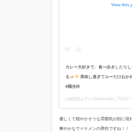
View this 
カレー大好きで、食べ歩きしたりし
る
美味し過ぎてルーだけおかわり！
#國光吟
☆AKIRA☆
さん(@akirastar_719
優しくて穏やかそうな雰囲気が顔に現
爽やかなでイケメンの男性ですね！！