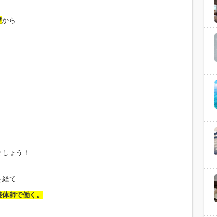
歴
から
ましょう！
を経て
整体師で働く。