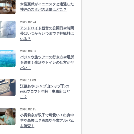
木梨憲武がイニエスタと遭遇した
神戸のスタバの店舗はどこ？
2019.02.24
アンドロイド観音の公開日や時間
帯はいつからいつまで？拝観料は
いる？
2018.08.07
バジャウ族ツアーの行き方や場所
を調査！生活やトイレの仕方がヤ
バい！
2018.11.09
江藤あや(シャブ山シャブ子)の
wikiプロフと年齢！事務所はど
こ？
2018.02.15
小貫莉奈が双子で可愛い！出身中
学や高校は？両親や卒業アルバム
を調査！