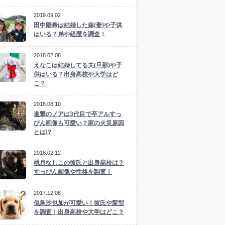
2019.09.02
田中陽希は結婚した嫁(妻)や子供
はいる？弟や経歴を調査！
2018.02.08
えなこは結婚してる夫(旦那)や子
供はいる？出身高校や大学はど
こ？
2018.08.10
進撃のノアは3代目で卒アルすっ
ぴん画像も可愛い？家の火災原因
とは!?
2018.02.12
桃月なしこの彼氏と出身高校は？
すっぴん画像や性格を調査！
2017.12.08
似鳥沙也加が可愛い！彼氏や髪型
を調査！出身高校や大学はどこ？