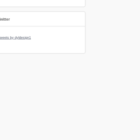
witter
weets by dyldesign1