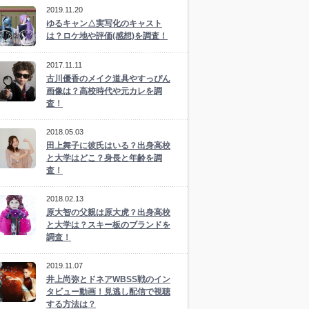
2019.11.20
ゆるキャン△実写化のキャスト
は？ロケ地や評価(感想)を調査！
2017.11.11
古川優香のメイク道具やすっぴん
画像は？高校時代や元カレを調
査！
2018.05.03
田上舞子に彼氏はいる？出身高校
と大学はどこ？身長と年齢を調
査！
2018.02.13
原大智の父親は原大虎？出身高校
と大学は？スキー板のブランドを
調査！
2019.11.07
井上尚弥とドネアWBSS戦のイン
タビュー動画！見逃し配信で視聴
する方法は？