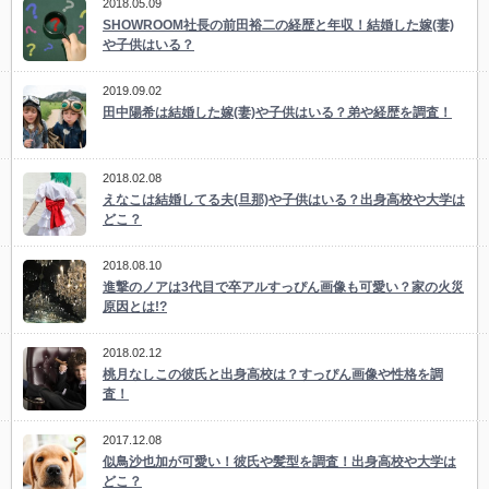
2018.05.09
SHOWROOM社長の前田裕二の経歴と年収！結婚した嫁(妻)
や子供はいる？
2019.09.02
田中陽希は結婚した嫁(妻)や子供はいる？弟や経歴を調査！
2018.02.08
えなこは結婚してる夫(旦那)や子供はいる？出身高校や大学は
どこ？
2018.08.10
進撃のノアは3代目で卒アルすっぴん画像も可愛い？家の火災
原因とは!?
2018.02.12
桃月なしこの彼氏と出身高校は？すっぴん画像や性格を調
査！
2017.12.08
似鳥沙也加が可愛い！彼氏や髪型を調査！出身高校や大学は
どこ？