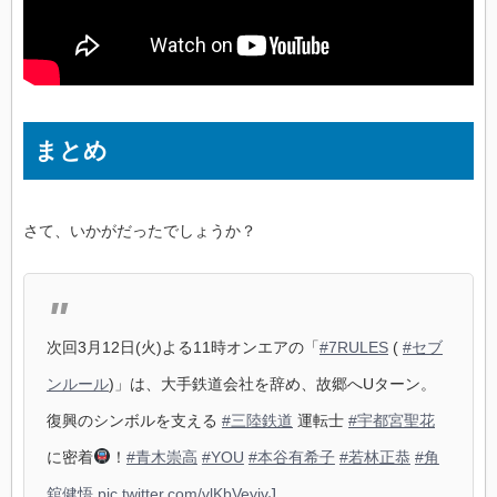
まとめ
さて、いかがだったでしょうか？
次回3月12日(火)よる11時オンエアの「
#7RULES
(
#セブ
ンルール
)」は、大手鉄道会社を辞め、故郷へUターン。
復興のシンボルを支える
#三陸鉄道
運転士
#宇都宮聖花
に密着
！
#青木崇高
#YOU
#本谷有希子
#若林正恭
#角
舘健悟
pic.twitter.com/vlKbVeyjvJ