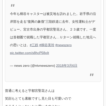
今年も桐谷キャスターは被災地を訪れました。岩手県の沿
岸部を走る“復興の象徴”三陸鉄道に去年、女性運転士がデ
ビュー。宮古市出身の宇都宮聖花さん、２３歳です。一度
は首都圏で就職した宇都宮さん…Ｕターン就職した地元へ
の思いとは。
#三鉄
#桐谷美玲
#newszero
pic.twitter.com/s8hcP58oIt
— news zero (@ntvnewszero)
2018年3月6日
普通に考えると宇都宮聖花さんは
笑顔もとても素敵ですし見た目も可愛いので