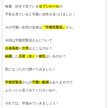
毎週、好きで見ている
セブンルール
の
予告を見ていると可愛い女性を見つけました！
その可愛い女性の名前は
「宇都宮聖花」
さん。
今回は宇都宮聖花さんについて
出身高校
や
大学
はどこなのか？
結婚
した
旦那（夫）
や
彼氏
はいるのか？
気になったので調べてみました！
宇都宮聖花
さんの
可愛い動画
もありますので
よかったら見てみてくださいね〜。
それでは、早速みていきましょう！