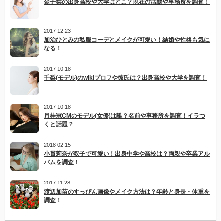
金子栞の出身高校や大学はどこ？現在の活動や事務所を調査！
2017 12.23
加治ひとみの私服コーデとメイクが可愛い！結婚や性格も気に
なる！
2017 10.18
千梨(モデル)のwikiプロフや彼氏は？出身高校や大学を調査！
2017 10.18
月桂冠CMのモデル(女優)は誰？名前や事務所を調査！イラつ
くと話題？
2018 02.15
小貫莉奈が双子で可愛い！出身中学や高校は？両親や卒業アル
バムを調査！
2017 11.28
渡辺加苗のすっぴん画像やメイク方法は？年齢と身長・体重を
調査！