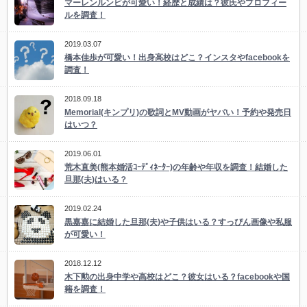
マーレンルンビが可愛い！経歴と成績は？彼氏やプロフィー
ルを調査！
2019.03.07
橋本佳歩が可愛い！出身高校はどこ？インスタやfacebookを
調査！
2018.09.18
Memorial(キンプリ)の歌詞とMV動画がヤバい！予約や発売日
はいつ？
2019.06.01
荒木直美(熊本婚活ｺｰﾃﾞｨﾈｰﾀｰ)の年齢や年収を調査！結婚した
旦那(夫)はいる？
2019.02.24
黒嘉嘉に結婚した旦那(夫)や子供はいる？すっぴん画像や私服
が可愛い！
2018.12.12
木下勲の出身中学や高校はどこ？彼女はいる？facebookや国
籍を調査！