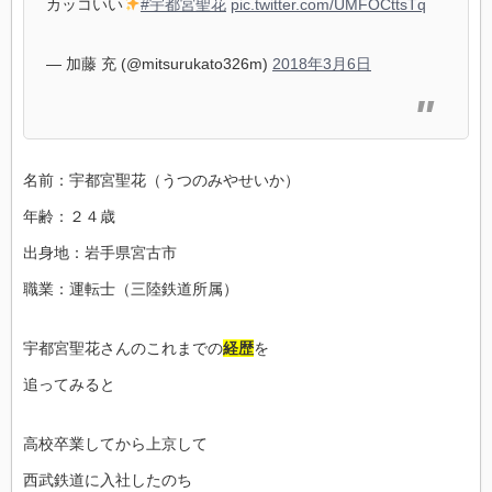
カッコいい
#宇都宮聖花
pic.twitter.com/UMFOCttsTq
— 加藤 充 (@mitsurukato326m)
2018年3月6日
名前：宇都宮聖花（うつのみやせいか）
年齢：２４歳
出身地：岩手県宮古市
職業：運転士（三陸鉄道所属）
宇都宮聖花さんのこれまでの
経歴
を
追ってみると
高校卒業してから上京して
西武鉄道に入社したのち