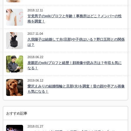
2018.12.11
甘党男子のwikiプロフと年齢！事務所はどこ？メンバーの性
格を調査！
2017.11.04
久我陽子は結婚して夫(旦那)や子供はいる？野口五郎との関係
は？
2018.06.22
座親匠のwikiプロフと経歴！顔画像や読み方は？年収も気に
なる！
2019.06.12
愛沢えみりの結婚指輪と旦那(夫)を調査！昔の顔や卒アル画像
も気になる！
おすすめ記事
2018.01.27