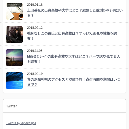
2019.01.16
上田岳弘の出身高校や大学はどこ？結婚した嫁(妻)や子供はい
る？
2018.02.12
桃月なしこの彼氏と出身高校は？すっぴん画像や性格を調
査！
2019.11.03
Milet(ミレイ)の出身高校や大学はどこ？ハーフ説や似てる人
を調査！
2018.02.19
青の洞窟札幌のアクセスと混雑予想！点灯時間や期間はいつ
まで？
Twitter
Tweets by dyldesign1