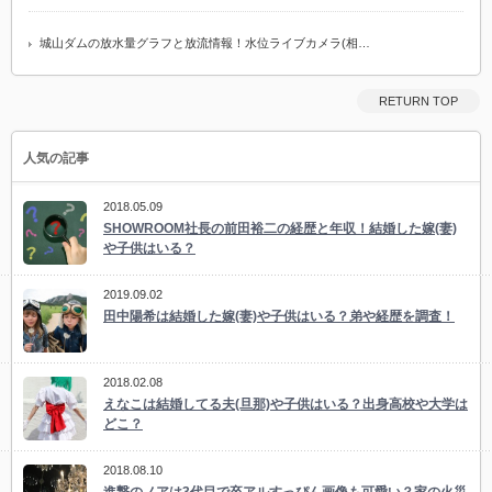
城山ダムの放水量グラフと放流情報！水位ライブカメラ(相…
RETURN TOP
人気の記事
2018.05.09
SHOWROOM社長の前田裕二の経歴と年収！結婚した嫁(妻)
や子供はいる？
2019.09.02
田中陽希は結婚した嫁(妻)や子供はいる？弟や経歴を調査！
2018.02.08
えなこは結婚してる夫(旦那)や子供はいる？出身高校や大学は
どこ？
2018.08.10
進撃のノアは3代目で卒アルすっぴん画像も可愛い？家の火災