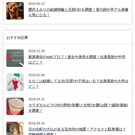
2019.06.12
愛沢えみりの結婚指輪と旦那(夫)を調査！昔の顔や卒アル画像
も気になる！
おすすめ記事
2018.12.28
新原泰佑のwikiプロフ！彼女や身長を調査！出身高校や中学
はどこ？
2018.02.08
えなこは結婚してる夫(旦那)や子供はいる？出身高校や大学は
どこ？
2018.04.10
カラダカルピスCMの男性(俳優)と女性(女優)は誰？値段(価格)
を調査！
2018.04.19
日の出町の大仏がある宝光寺の地図！アクセスと駐車場は？
拝観時間を調査！