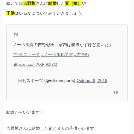
続いては
吉野彰
さんに
結婚
した
妻（嫁）
や
子供
はいるかについてみていきましょう。
ノーベル賞の吉野彰氏「家内は腰抜かすほど驚いた」
#社会ニュース
#ノーベル化学賞
#吉野彰
https://t.co/HAXFi92f7Q
— 日刊スポーツ (@nikkansports)
October 9, 2019
結論からいいます！
吉野彰さんは結婚した妻と３人の子供がいます。