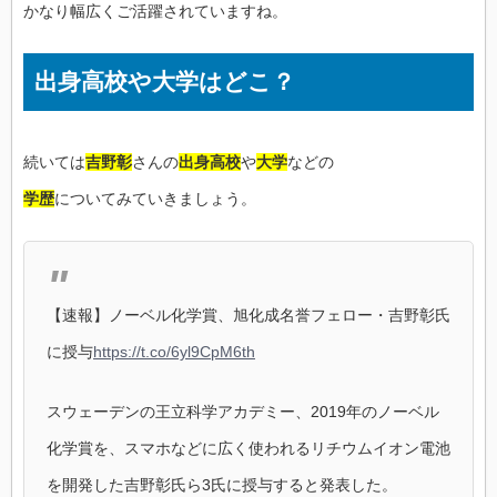
かなり幅広くご活躍されていますね。
出身高校や大学はどこ？
続いては
吉野彰
さんの
出身高校
や
大学
などの
学歴
についてみていきましょう。
【速報】ノーベル化学賞、旭化成名誉フェロー・吉野彰氏
に授与
https://t.co/6yl9CpM6th
スウェーデンの王立科学アカデミー、2019年のノーベル
化学賞を、スマホなどに広く使われるリチウムイオン電池
を開発した吉野彰氏ら3氏に授与すると発表した。