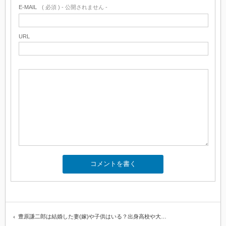
E-MAIL
( 必須 ) - 公開されません -
URL
豊原謙二郎は結婚した妻(嫁)や子供はいる？出身高校や大…