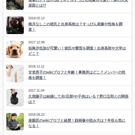
原因とは!?
2018.02.12
桃月なしこの彼氏と出身高校は？すっぴん画像や性格を調
査！
2017.12.08
似鳥沙也加が可愛い！彼氏や髪型を調査！出身高校や大学は
どこ？
2018.12.11
甘党男子のwikiプロフと年齢！事務所はどこ？メンバーの性
格を調査！
2017.11.04
久我陽子は結婚して夫(旦那)や子供はいる？野口五郎との関係
は？
2018.06.22
座親匠のwikiプロフと経歴！顔画像や読み方は？年収も気に
なる！