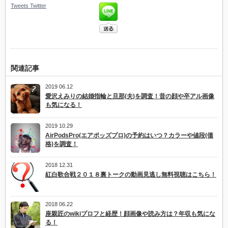
Tweets
Twitter
関連記事
2019 06.12
愛沢えみりの結婚指輪と旦那(夫)を調査！昔の顔や卒アル画像
も気になる！
2019 10.29
AirPodsPro(エアポッズプロ)の予約はいつ？カラーや値段(価
格)を調査！
2018 12.31
紅白歌合戦２０１８裏トークの動画見逃し無料視聴はこちら！
2018 06.22
座親匠のwikiプロフと経歴！顔画像や読み方は？年収も気にな
る！