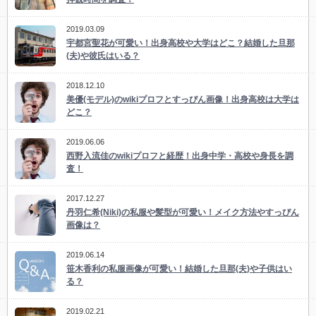
2019.03.09
宇都宮聖花が可愛い！出身高校や大学はどこ？結婚した旦那
(夫)や彼氏はいる？
2018.12.10
美優(モデル)のwikiプロフとすっぴん画像！出身高校は大学は
どこ？
2019.06.06
西野入流佳のwikiプロフと経歴！出身中学・高校や身長を調
査！
2017.12.27
丹羽仁希(Niki)の私服や髪型が可愛い！メイク方法やすっぴん
画像は？
2019.06.14
笹木香利の私服画像が可愛い！結婚した旦那(夫)や子供はい
る？
2019.02.21