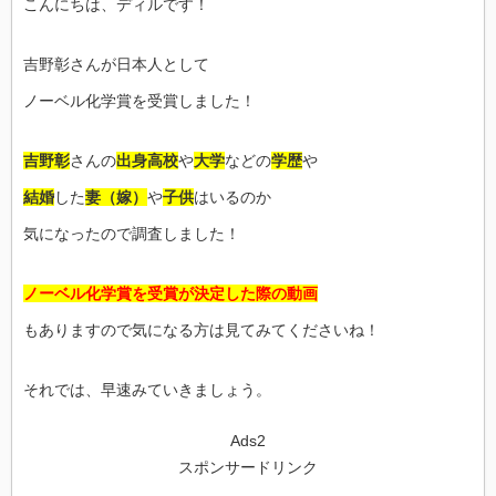
こんにちは、ディルです！
吉野彰さんが日本人として
ノーベル化学賞を受賞しました！
吉野彰
さんの
出身高校
や
大学
などの
学歴
や
結婚
した
妻（嫁）
や
子供
はいるのか
気になったので調査しました！
ノーベル化学賞を受賞が決定した際の動画
もありますので気になる方は見てみてくださいね！
それでは、早速みていきましょう。
Ads2
スポンサードリンク