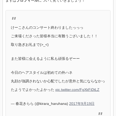
まずは
プロフィール
について見ていきましょう！
けーこさんのコンサート終わりましたっっっ
ご来場くださった皆様本当に有難うございました！！
取り急ぎお礼まで(>_<)
また皆様に会えるように私も頑張るぞーー
今日のヘアスタイルは初めての外ハネ
丸顔が強調されないか心配でしたが意外と気にならなかっ
たようでよかったよかった
pic.twitter.com/FgXkFiDtLZ
— 春花きらら (@kirara_haruhana)
2017年9月19日