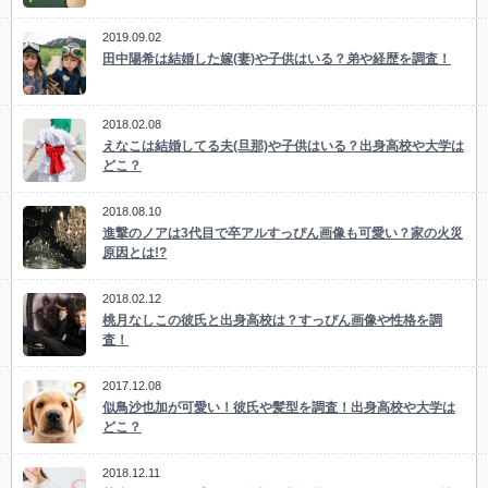
2019.09.02
田中陽希は結婚した嫁(妻)や子供はいる？弟や経歴を調査！
2018.02.08
えなこは結婚してる夫(旦那)や子供はいる？出身高校や大学は
どこ？
2018.08.10
進撃のノアは3代目で卒アルすっぴん画像も可愛い？家の火災
原因とは!?
2018.02.12
桃月なしこの彼氏と出身高校は？すっぴん画像や性格を調
査！
2017.12.08
似鳥沙也加が可愛い！彼氏や髪型を調査！出身高校や大学は
どこ？
2018.12.11