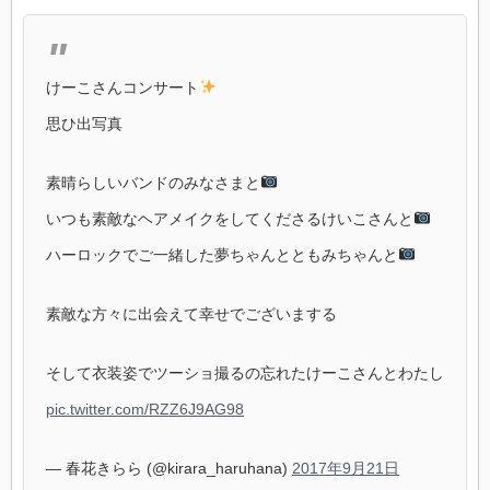
けーこさんコンサート
思ひ出写真
素晴らしいバンドのみなさまと
いつも素敵なヘアメイクをしてくださるけいこさんと
ハーロックでご一緒した夢ちゃんとともみちゃんと
素敵な方々に出会えて幸せでございまする
そして衣装姿でツーショ撮るの忘れたけーこさんとわたし
pic.twitter.com/RZZ6J9AG98
— 春花きらら (@kirara_haruhana)
2017年9月21日