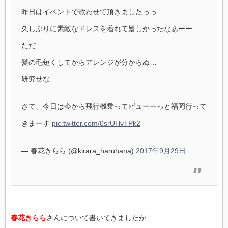
昨日はイベントで歌わせて頂きましたっっ
久しぶりに素敵なドレスを着れて嬉しかったなあーー
ただ
髪の毛短くしてからアレンジが分からぬ…
研究せな
さて、今日は今から飛行機乗ってビューーっと福岡行って
きまーす
pic.twitter.com/0srUHvTPk2
— 春花きらら (@kirara_haruhana)
2017年9月29日
春花きらら
さんについて書いてきましたが