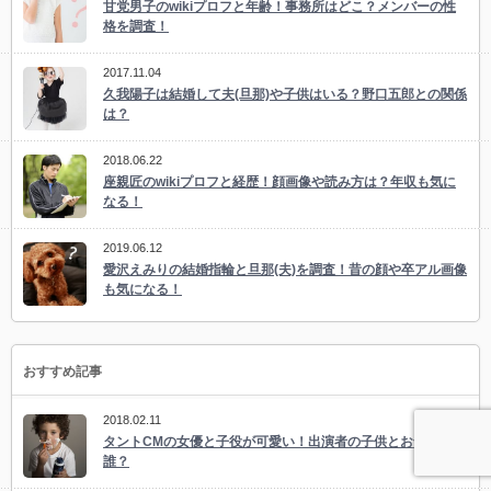
甘党男子のwikiプロフと年齢！事務所はどこ？メンバーの性
格を調査！
2017.11.04
久我陽子は結婚して夫(旦那)や子供はいる？野口五郎との関係
は？
2018.06.22
座親匠のwikiプロフと経歴！顔画像や読み方は？年収も気に
なる！
2019.06.12
愛沢えみりの結婚指輪と旦那(夫)を調査！昔の顔や卒アル画像
も気になる！
おすすめ記事
2018.02.11
タントCMの女優と子役が可愛い！出演者の子供とお母さんは
誰？