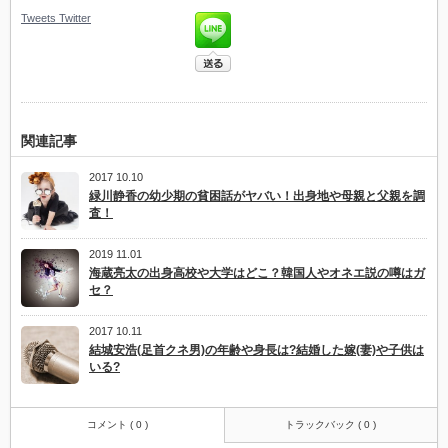
Tweets
Twitter
関連記事
2017 10.10
緑川静香の幼少期の貧困話がヤバい！出身地や母親と父親を調
査！
2019 11.01
海蔵亮太の出身高校や大学はどこ？韓国人やオネエ説の噂はガ
セ？
2017 10.11
結城安浩(足首クネ男)の年齢や身長は?結婚した嫁(妻)や子供は
いる?
コメント ( 0 )
トラックバック ( 0 )