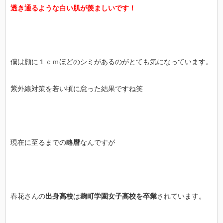
透き通るような白い肌が羨ましいです！
僕は顔に１ｃｍほどのシミがあるのがとても気になっています。
紫外線対策を若い頃に怠った結果ですね笑
現在に至るまでの
略暦
なんですが
春花さんの
出身高校
は
麹町学園女子高校を卒業
されています。