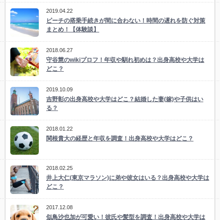
2019.04.22
ピーチの搭乗手続きが間に合わない！時間の遅れを防ぐ対策
まとめ！【体験談】
2018.06.27
守谷慧のwikiプロフ！年収や馴れ初めは？出身高校や大学は
どこ？
2019.10.09
吉野彰の出身高校や大学はどこ？結婚した妻(嫁)や子供はい
る？
2018.01.22
関根貴大の経歴と年収を調査！出身高校や大学はどこ？
2018.02.25
井上大仁(東京マラソン)に弟や彼女はいる？出身高校や大学は
どこ？
2017.12.08
似鳥沙也加が可愛い！彼氏や髪型を調査！出身高校や大学は