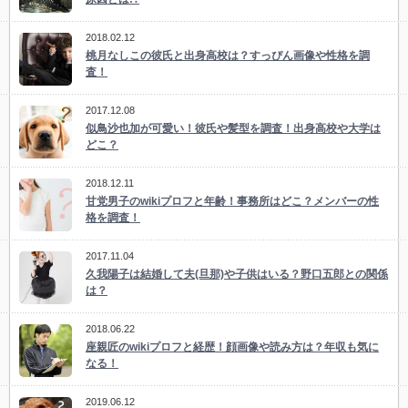
2018.02.12
桃月なしこの彼氏と出身高校は？すっぴん画像や性格を調
査！
2017.12.08
似鳥沙也加が可愛い！彼氏や髪型を調査！出身高校や大学は
どこ？
2018.12.11
甘党男子のwikiプロフと年齢！事務所はどこ？メンバーの性
格を調査！
2017.11.04
久我陽子は結婚して夫(旦那)や子供はいる？野口五郎との関係
は？
2018.06.22
座親匠のwikiプロフと経歴！顔画像や読み方は？年収も気に
なる！
2019.06.12