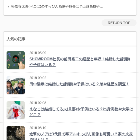
松陰寺太勇(ぺこぱ)のすっぴん画像や身長は？出身高校や…
RETURN TOP
人気の記事
2018.05.09
SHOWROOM社長の前田裕二の経歴と年収！結婚した嫁(妻)
や子供はいる？
2019.09.02
田中陽希は結婚した嫁(妻)や子供はいる？弟や経歴を調査！
2018.02.08
えなこは結婚してる夫(旦那)や子供はいる？出身高校や大学は
どこ？
2018.08.10
進撃のノアは3代目で卒アルすっぴん画像も可愛い？家の火災
原因とは!?