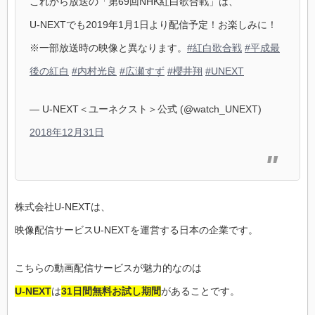
これから放送の「第69回NHK紅白歌合戦」は、
U-NEXTでも2019年1月1日より配信予定！お楽しみに！
※一部放送時の映像と異なります。
#紅白歌合戦
#平成最
後の紅白
#内村光良
#広瀬すず
#櫻井翔
#UNEXT
— U-NEXT＜ユーネクスト＞公式 (@watch_UNEXT)
2018年12月31日
株式会社U-NEXTは、
映像配信サービスU-NEXTを運営する日本の企業です。
こちらの動画配信サービスが魅力的なのは
U-NEXT
は
31日間無料お試し期間
があることです。