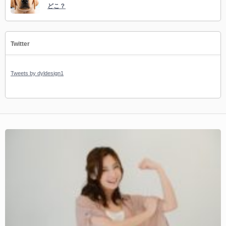
どこ？
Twitter
Tweets by dyldesign1