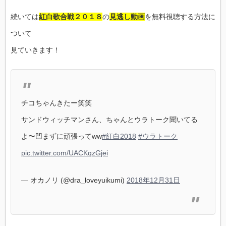
続いては
紅白歌合戦２０１８
の
見逃し動画
を無料視聴する方法に
ついて
見ていきます！
チコちゃんきたー笑笑
サンドウィッチマンさん、ちゃんとウラトーク聞いてる
よ〜凹まずに頑張ってww
#紅白2018
#ウラトーク
pic.twitter.com/UACKqzGjei
— オカノリ (@dra_loveyuikumi)
2018年12月31日