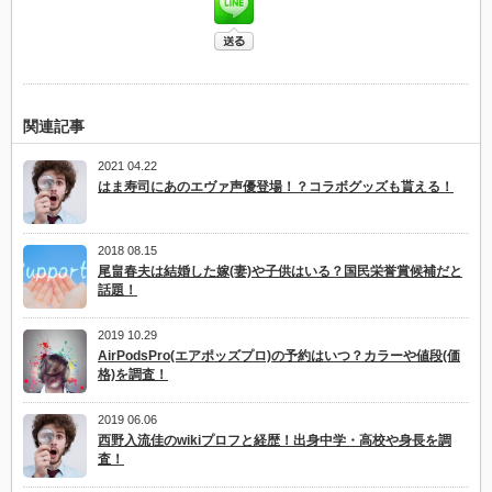
関連記事
2021 04.22
はま寿司にあのエヴァ声優登場！？コラボグッズも貰える！
2018 08.15
尾畠春夫は結婚した嫁(妻)や子供はいる？国民栄誉賞候補だと
話題！
2019 10.29
AirPodsPro(エアポッズプロ)の予約はいつ？カラーや値段(価
格)を調査！
2019 06.06
西野入流佳のwikiプロフと経歴！出身中学・高校や身長を調
査！