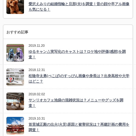
愛沢えみりの結婚指輪と旦那(夫)を調査！昔の顔や卒アル画像
も気になる！
おすすめ記事
2019.11.20
ゆるキャン△実写化のキャストは？ロケ地や評価(感想)を調
査！
2018.12.31
松陰寺太勇(ぺこぱ)のすっぴん画像や身長は？出身高校や大学
はどこ？
2018.02.02
サンリオカフェ池袋の混雑状況は？メニューやグッズを調
査！
2019.10.31
首里城正殿の出火(火災)原因と被害状況は？再建計画の費用を
調査！