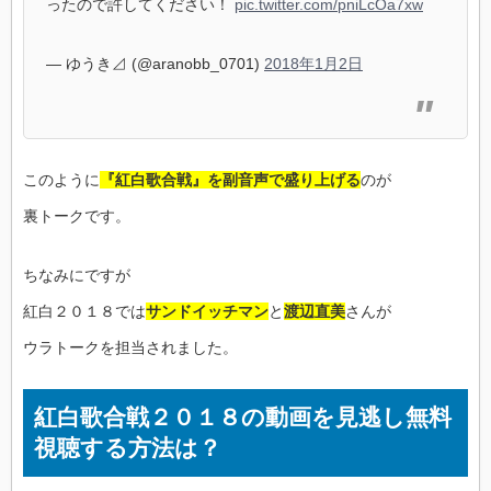
ったので許してください！
pic.twitter.com/pniLcOa7xw
— ゆうき⊿ (@aranobb_0701)
2018年1月2日
このように
『紅白歌合戦』を副音声で盛り上げる
のが
裏トークです。
ちなみにですが
紅白２０１８では
サンドイッチマン
と
渡辺直美
さんが
ウラトークを担当されました。
紅白歌合戦２０１８の動画を見逃し無料
視聴する方法は？