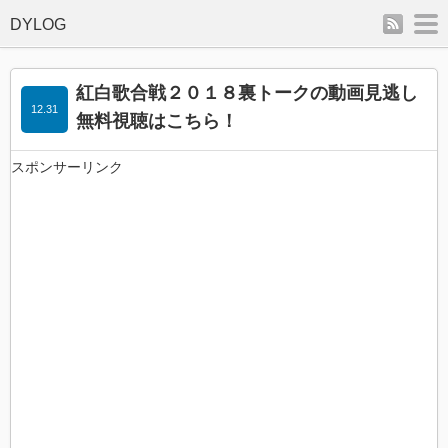
rss
m
紅白歌合戦２０１８裏トークの動画見逃し
12.31
無料視聴はこちら！
スポンサーリンク