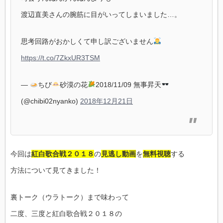
渡辺直美さんの腕筋に目がいってしまいました…。
思考回路がおかしくて申し訳ございません
https://t.co/7ZkxUR3TSM
—
ちび
砂漠の花
2018/11/09 無事昇天
(@chibi02nyanko)
2018年12月21日
今回は
紅白歌合戦２０１８
の
見逃し動画
を
無料視聴
する
方法について見てきました！
裏トーク（ウラトーク）まで味わって
二度、三度と紅白歌合戦２０１８の