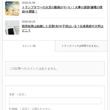
2018 01.09
トランプタワーの火災の動画がヤバい！火事の原因(漏電の理
由)を調査！
2018 04.24
助宗祐美は結婚した旦那(夫)や子供はいる？出身高校や大学は
どこ？
コメント (0)
トラックバックは利用できません。
この記事へのコメントはありません。
名前
( 必須 )
E-MAIL
( 必須 ) - 公開されません -